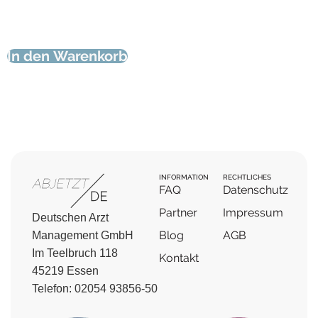
ABJETZT/FIT
In den Warenkorb
-
Dein
Rücken-
Krafttraining
für
Zuhause
(Onlinekurs)
Menge
INFORMATION
RECHTLICHES
FAQ
Datenschutz
Partner
Impressum
Deutschen Arzt
Blog
AGB
Management GmbH
Im Teelbruch 118
Kontakt
45219 Essen
Telefon: 02054 93856-50